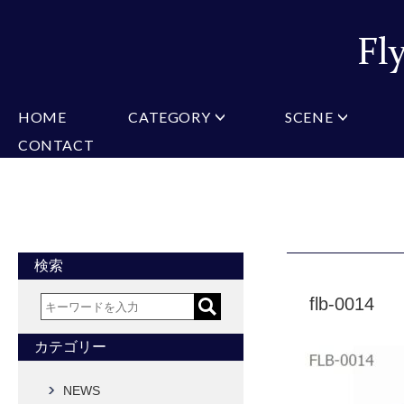
HOME
CATEGORY
SCENE
CONTACT
ミチコロンドン
VARIATION
ビジネス
楽天
Christian Testoni
Amazon
結婚式・礼服
Yaho
ヒューゴバレンチノ
アーノルドパーマー
カマーバンド
チーフ付きネクタイ
ニットネクタイ
CONVERSE
超ロングネクタイ
ワンタッチネクタイ
スリムネクタイ
フォーマルネクタイ
蝶ネクタイ
クロスタイ
アスコットタイ
ストールネクタイ
検索
Accessories
flb-0014
タイピン
チーフ
マフラー
カフス
ベルト
財布
カテゴリー
タイピンカフス
NEWS