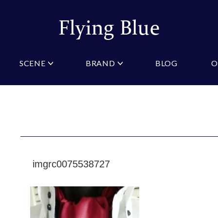
SCENE
BRAND
BLOG
O
ristian Testoni
Amazon
結婚式・礼服
Yahoo!ショッピング
パーティ
桂由美
COLOR/PATTERN
礼装
Wowma
法事
ーノルドパーマー
ジュンキーノ
クタイ
ニットネクタイ
ブルー
ピンク
クタイ
スリムネクタイ
クロスタイ
ネイビー
オレン
タイ
ワインレッド
ストラ
GIFT
imgrc0075538727
マフラー
ギフトボックス
財布