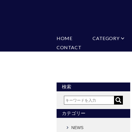
HOME
CATEGORY
CONTACT
ミチコロンドン
VARIATION
ビジネス
楽天
Ch
ヒューゴバレンチノ
ア
カマーバンド
チーフ付きネ
CONVERSE
超ロングネクタイ
ワンタッチネ
フォーマルネクタイ
蝶ネクタイ
アスコットタイ
ストールネク
検索
Accessories
タイピン
チーフ
カフス
ベルト
カテゴリー
タイピンカフス
NEWS