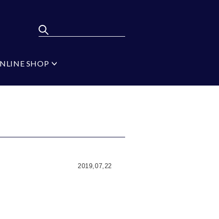
NLINE SHOP
ポンパレモール
FLYING BLUE
弔辞
MEN'S BA-TSU
フォーマルタイ シル
バー
ジ
ブラック
イプ
無地
2019,07,22