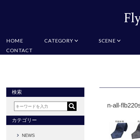
HOME
CATEGORY
SCENE
CONTACT
ミチコロンドン
VARIATION
ビジネス
楽天
Christian Testoni
Amazon
結婚式・礼服
Yaho
ヒューゴバレンチノ
アーノルドパーマー
カマーバンド
チーフ付きネクタイ
ニットネクタイ
CONVERSE
超ロングネクタイ
ワンタッチネクタイ
スリムネクタイ
フォーマルネクタイ
蝶ネクタイ
クロスタイ
アスコットタイ
ストールネクタイ
検索
Accessories
n-all-flb220
タイピン
チーフ
マフラー
カフス
ベルト
財布
カテゴリー
タイピンカフス
NEWS