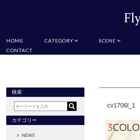
HOME
CATEGORY
SCENE
CONTACT
ミチコロンドン
VARIATION
ビジネス
楽天
Christian Testoni
Amazon
結婚式・礼服
Yaho
ヒューゴバレンチノ
アーノルドパーマー
カマーバンド
チーフ付きネクタイ
ニットネクタイ
CONVERSE
超ロングネクタイ
ワンタッチネクタイ
スリムネクタイ
フォーマルネクタイ
蝶ネクタイ
クロスタイ
アスコットタイ
ストールネクタイ
検索
Accessories
cv1706l_1
タイピン
チーフ
マフラー
カフス
ベルト
財布
カテゴリー
タイピンカフス
NEWS