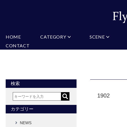
HOME
CATEGORY
SCENE
CONTACT
ミチコロンドン
VARIATION
ビジネス
楽天
Christian Testoni
Amazon
結婚式・礼服
Yaho
ヒューゴバレンチノ
アーノルドパーマー
カマーバンド
チーフ付きネクタイ
ニットネクタイ
CONVERSE
超ロングネクタイ
ワンタッチネクタイ
スリムネクタイ
フォーマルネクタイ
蝶ネクタイ
クロスタイ
アスコットタイ
ストールネクタイ
検索
Accessories
1902
タイピン
チーフ
マフラー
カフス
ベルト
財布
カテゴリー
タイピンカフス
NEWS