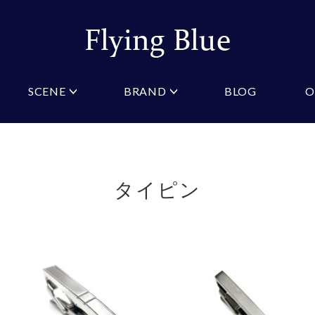
SCENE
BRAND
BLOG
O
ristian Testoni
Amazon
結婚式・礼服
Yahoo!ショッピング
パーティ
桂由美
COLOR/PATTERN
礼装
Wowma
法事
ーノルドパーマー
ジュンキーノ
クタイ
ニットネクタイ
ブルー
ピンク
クタイ
スリムネクタイ
クロスタイ
ネイビー
オレン
タイピン
タイ
ワインレッド
ストラ
GIFT
マフラー
ギフトボックス
財布