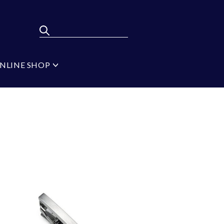
NLINE SHOP
ポンパレモール
FLYING BLUE
弔辞
MEN'S BA-TSU
フォーマルタイ シル
バー
ジ
ブラック
イプ
無地