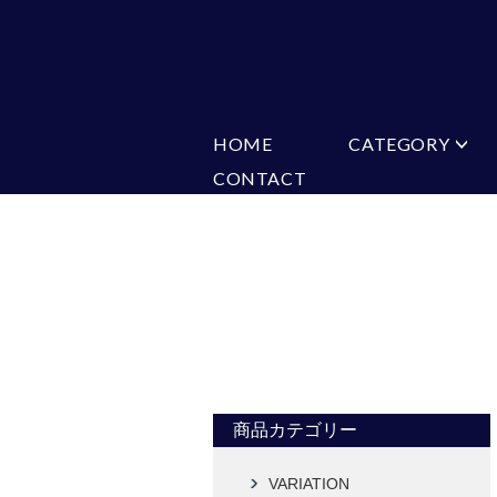
HOME
CATEGORY
CONTACT
ミチコロンドン
VARIATION
ビジネス
楽天
Ch
ヒューゴバレンチノ
ア
カマーバンド
チーフ付きネ
CONVERSE
超ロングネクタイ
ワンタッチネ
フォーマルネクタイ
蝶ネクタイ
アスコットタイ
ストールネク
Accessories
タイピン
チーフ
カフス
ベルト
商品カテゴリー
タイピンカフス
VARIATION