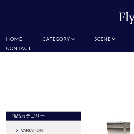
HOME
CATEGORY
SCENE
CONTACT
ミチコロンドン
VARIATION
ビジネス
楽天
Christian Testoni
Amazon
結婚式・礼服
Yaho
ヒューゴバレンチノ
アーノルドパーマー
カマーバンド
チーフ付きネクタイ
ニットネクタイ
CONVERSE
超ロングネクタイ
ワンタッチネクタイ
スリムネクタイ
フォーマルネクタイ
蝶ネクタイ
クロスタイ
アスコットタイ
ストールネクタイ
Accessories
タイピン
チーフ
マフラー
カフス
ベルト
財布
商品カテゴリー
タイピンカフス
VARIATION