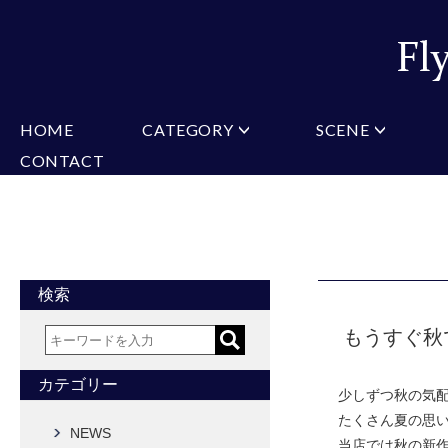
HOME
CATEGORY
SCENE
CONTACT
ミチコロンドン
VARIATION
ビジネス
楽天
Christian Testoni
Amazon
結婚式・礼服
Yaho
ヒューゴバレンチノ
アーノルドパーマー
カマーバンド
チーフ付きネクタイ
ニットネクタイ
CONVERSE
超ロングネクタイ
ワンタッチネクタイ
スリムネクタイ
フォーマルネクタイ
蝶ネクタイ
クロスタイ
アスコットタイ
ストールネクタイ
検索
Accessories
もうすぐ秋
タイピン
チーフ
マフラー
カフス
ベルト
財布
カテゴリー
少しずつ秋の気
タイピンカフス
たくさん夏の思
NEWS
当店では秋の新