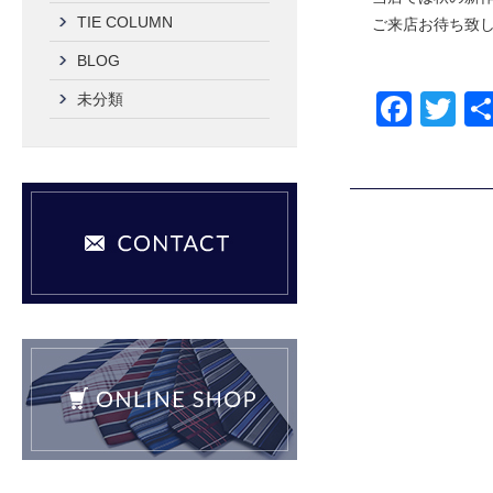
TIE COLUMN
ご来店お待ち致して
BLOG
F
T
未分類
a
wi
c
tt
e
er
b
o
o
k