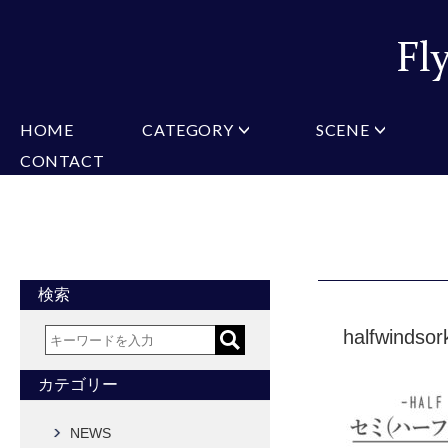
HOME
CATEGORY
SCENE
CONTACT
ミチコロンドン
VARIATION
ビジネス
楽天
Christian Testoni
Amazon
結婚式・礼服
Yaho
ヒューゴバレンチノ
アーノルドパーマー
カマーバンド
チーフ付きネクタイ
ニットネクタイ
CONVERSE
超ロングネクタイ
ワンタッチネクタイ
スリムネクタイ
フォーマルネクタイ
蝶ネクタイ
クロスタイ
アスコットタイ
ストールネクタイ
検索
Accessories
halfwindsor
タイピン
チーフ
マフラー
カフス
ベルト
財布
カテゴリー
タイピンカフス
NEWS