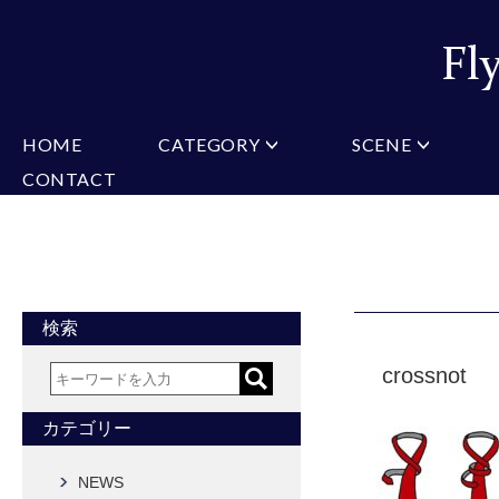
HOME
CATEGORY
SCENE
CONTACT
ミチコロンドン
VARIATION
ビジネス
楽天
Christian Testoni
Amazon
結婚式・礼服
Yaho
ヒューゴバレンチノ
アーノルドパーマー
カマーバンド
チーフ付きネクタイ
ニットネクタイ
CONVERSE
超ロングネクタイ
ワンタッチネクタイ
スリムネクタイ
フォーマルネクタイ
蝶ネクタイ
クロスタイ
アスコットタイ
ストールネクタイ
検索
Accessories
crossnot
タイピン
チーフ
マフラー
カフス
ベルト
財布
カテゴリー
タイピンカフス
NEWS