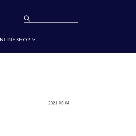
NLINE SHOP
ポンパレモール
FLYING BLUE
弔辞
MEN'S BA-TSU
フォーマルタイ シル
バー
ジ
ブラック
イプ
無地
2021,06,04