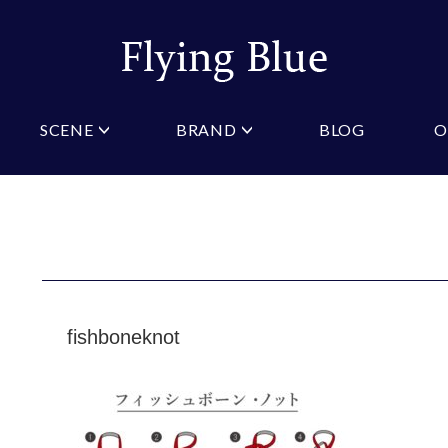
SCENE
BRAND
BLOG
O
ristian Testoni
Amazon
結婚式・礼服
Yahoo!ショッピング
パーティ
桂由美
COLOR/PATTERN
礼装
Wowma
法事
ーノルドパーマー
ジュンキーノ
クタイ
ニットネクタイ
ブルー
ピンク
クタイ
スリムネクタイ
クロスタイ
ネイビー
オレン
タイ
ワインレッド
ストラ
GIFT
fishboneknot
マフラー
ギフトボックス
財布