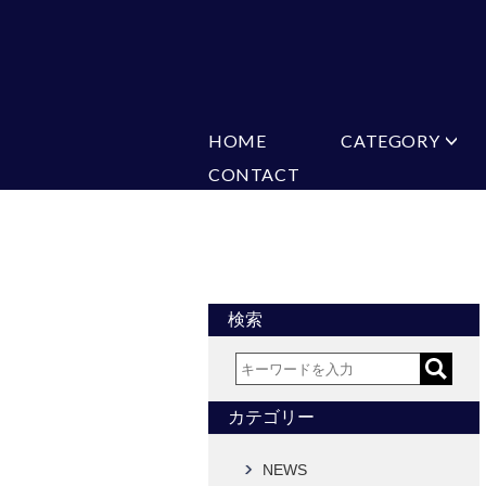
HOME
CATEGORY
CONTACT
ミチコロンドン
VARIATION
ビジネス
楽天
Ch
ヒューゴバレンチノ
ア
カマーバンド
チーフ付きネ
CONVERSE
超ロングネクタイ
ワンタッチネ
フォーマルネクタイ
蝶ネクタイ
アスコットタイ
ストールネク
検索
Accessories
タイピン
チーフ
カフス
ベルト
カテゴリー
タイピンカフス
NEWS