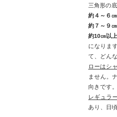
三角形の
約４～６
約７～９
約10㎝以
になりま
て、どん
ローはシ
ません。
向きです
レギュラ
あり、日