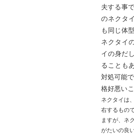
夫する事
のネクタ
も同じ体
ネクタイ
イの身だ
ることも
対処可能
格好悪い
ネクタイは
右するもの
ますが、ネ
がたいの良