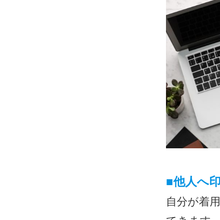
■
他人へ
自分が着