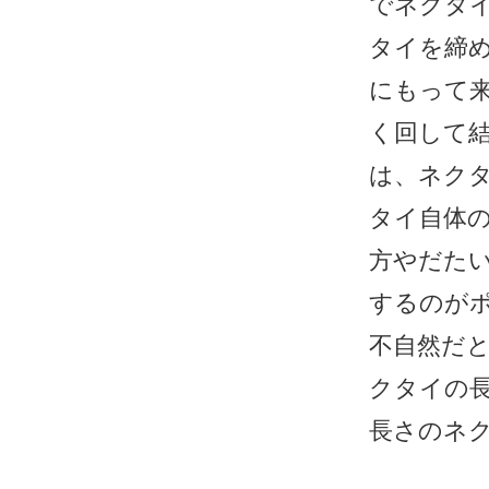
でネクタ
タイを締
にもって
く回して
は、ネク
タイ自体の
方やだたい
するのが
不自然だ
クタイの
長さのネ