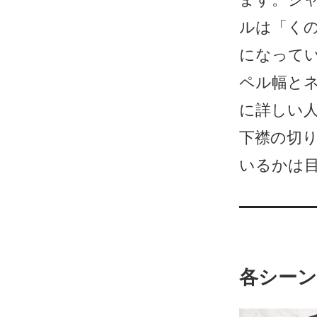
ルは「く
になって
ペル幅と
に詳しい
下襟の切
いるかは
各シー