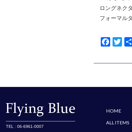
ロングネク
フォーマル
F
T
a
wi
c
tt
e
er
b
o
o
楽天
Amazon
Yaho
k
HOME
ALL ITEMS
TEL : 06-6961-0007