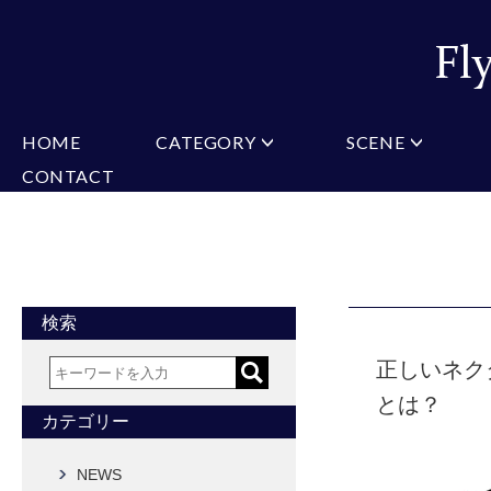
HOME
CATEGORY
SCENE
CONTACT
ミチコロンドン
VARIATION
ビジネス
楽天
Christian Testoni
Amazon
結婚式・礼服
Yaho
ヒューゴバレンチノ
アーノルドパーマー
カマーバンド
チーフ付きネクタイ
ニットネクタイ
CONVERSE
超ロングネクタイ
ワンタッチネクタイ
スリムネクタイ
フォーマルネクタイ
蝶ネクタイ
クロスタイ
アスコットタイ
ストールネクタイ
検索
Accessories
正しいネク
タイピン
チーフ
マフラー
とは？
カフス
ベルト
財布
カテゴリー
タイピンカフス
NEWS