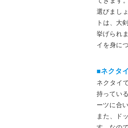
てきます
選びまし
トは、大
挙げられ
イを身に
■
ネクタ
ネクタイ
持ってい
ーツに合
また、ド
す。なの