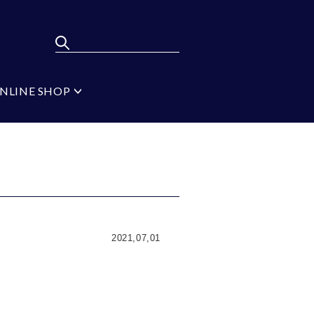
NLINE SHOP
ポンパレモール
FLYING BLUE
弔辞
MEN'S BA-TSU
フォーマルタイ シル
バー
ジ
ブラック
イプ
無地
2021,07,01