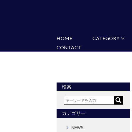
HOME
CATEGORY
CONTACT
ミチコロンドン
VARIATION
ビジネス
楽天
Ch
ヒューゴバレンチノ
ア
カマーバンド
チーフ付きネ
CONVERSE
超ロングネクタイ
ワンタッチネ
フォーマルネクタイ
蝶ネクタイ
アスコットタイ
ストールネク
検索
Accessories
タイピン
チーフ
カフス
ベルト
カテゴリー
タイピンカフス
NEWS