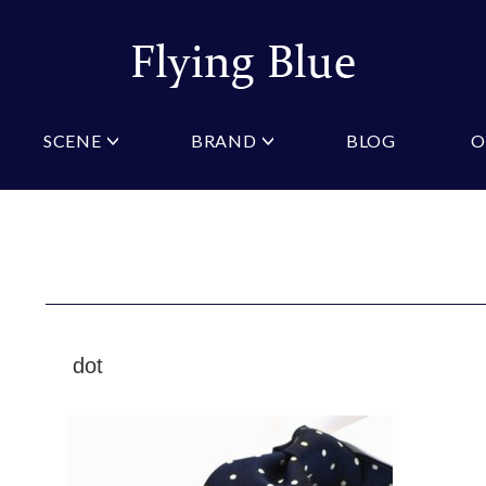
SCENE
BRAND
BLOG
O
ristian Testoni
Amazon
結婚式・礼服
Yahoo!ショッピング
パーティ
桂由美
COLOR/PATTERN
礼装
Wowma
法事
ーノルドパーマー
ジュンキーノ
クタイ
ニットネクタイ
ブルー
ピンク
クタイ
スリムネクタイ
クロスタイ
ネイビー
オレン
タイ
ワインレッド
ストラ
GIFT
dot
マフラー
ギフトボックス
財布