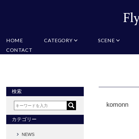
HOME
CATEGORY
SCENE
CONTACT
ミチコロンドン
VARIATION
ビジネス
楽天
Christian Testoni
Amazon
結婚式・礼服
Yaho
ヒューゴバレンチノ
アーノルドパーマー
カマーバンド
チーフ付きネクタイ
ニットネクタイ
CONVERSE
超ロングネクタイ
ワンタッチネクタイ
スリムネクタイ
フォーマルネクタイ
蝶ネクタイ
クロスタイ
アスコットタイ
ストールネクタイ
検索
Accessories
komonn
タイピン
チーフ
マフラー
カフス
ベルト
財布
カテゴリー
タイピンカフス
NEWS