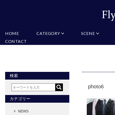
HOME
CATEGORY
SCENE
CONTACT
ミチコロンドン
VARIATION
ビジネス
楽天
Christian Testoni
Amazon
結婚式・礼服
Yaho
ヒューゴバレンチノ
アーノルドパーマー
カマーバンド
チーフ付きネクタイ
ニットネクタイ
CONVERSE
超ロングネクタイ
ワンタッチネクタイ
スリムネクタイ
フォーマルネクタイ
蝶ネクタイ
クロスタイ
アスコットタイ
ストールネクタイ
検索
Accessories
photo6
タイピン
チーフ
マフラー
カフス
ベルト
財布
カテゴリー
タイピンカフス
NEWS