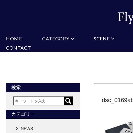
HOME
CATEGORY
SCENE
CONTACT
ミチコロンドン
VARIATION
ビジネス
楽天
Christian Testoni
Amazon
結婚式・礼服
Yaho
ヒューゴバレンチノ
アーノルドパーマー
カマーバンド
チーフ付きネクタイ
ニットネクタイ
CONVERSE
超ロングネクタイ
ワンタッチネクタイ
スリムネクタイ
フォーマルネクタイ
蝶ネクタイ
クロスタイ
アスコットタイ
ストールネクタイ
検索
Accessories
dsc_0169a
タイピン
チーフ
マフラー
カフス
ベルト
財布
カテゴリー
タイピンカフス
NEWS