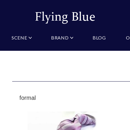
SCENE
BRAND
BLOG
O
ristian Testoni
Amazon
結婚式・礼服
Yahoo!ショッピング
パーティ
桂由美
COLOR/PATTERN
礼装
Wowma
法事
ーノルドパーマー
ジュンキーノ
クタイ
ニットネクタイ
ブルー
ピンク
クタイ
スリムネクタイ
クロスタイ
ネイビー
オレン
タイ
ワインレッド
ストラ
GIFT
formal
マフラー
ギフトボックス
財布