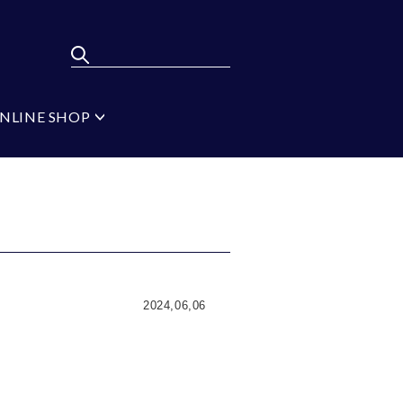
NLINE SHOP
ポンパレモール
FLYING BLUE
弔辞
MEN'S BA-TSU
フォーマルタイ シル
バー
ジ
ブラック
イプ
無地
2024,06,06