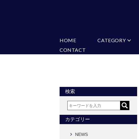
HOME
CATEGORY
CONTACT
ミチコロンドン
VARIATION
ビジネス
楽天
Ch
ヒューゴバレンチノ
ア
カマーバンド
チーフ付きネ
CONVERSE
超ロングネクタイ
ワンタッチネ
フォーマルネクタイ
蝶ネクタイ
アスコットタイ
ストールネク
検索
Accessories
タイピン
チーフ
カフス
ベルト
カテゴリー
タイピンカフス
NEWS