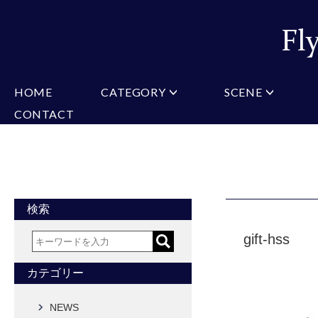
HOME
CATEGORY
SCENE
CONTACT
ミチコロンドン
VARIATION
ビジネス
楽天
Christian Testoni
Amazon
結婚式・礼服
Yaho
ヒューゴバレンチノ
アーノルドパーマー
カマーバンド
チーフ付きネクタイ
ニットネクタイ
CONVERSE
超ロングネクタイ
ワンタッチネクタイ
スリムネクタイ
フォーマルネクタイ
蝶ネクタイ
クロスタイ
アスコットタイ
ストールネクタイ
検索
Accessories
gift-hss
タイピン
チーフ
マフラー
カフス
ベルト
財布
カテゴリー
タイピンカフス
NEWS