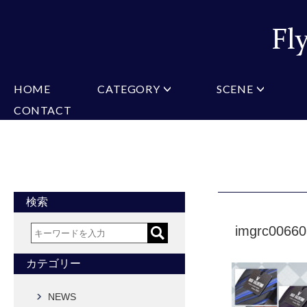
HOME
CATEGORY
SCENE
CONTACT
ミチコロンドン
VARIATION
ビジネス
楽天
Christian Testoni
Amazon
結婚式・礼服
Yaho
ヒューゴバレンチノ
アーノルドパーマー
カマーバンド
チーフ付きネクタイ
ニットネクタイ
CONVERSE
超ロングネクタイ
ワンタッチネクタイ
スリムネクタイ
フォーマルネクタイ
蝶ネクタイ
クロスタイ
アスコットタイ
ストールネクタイ
検索
Accessories
imgrc0066
タイピン
チーフ
マフラー
カフス
ベルト
財布
カテゴリー
タイピンカフス
NEWS