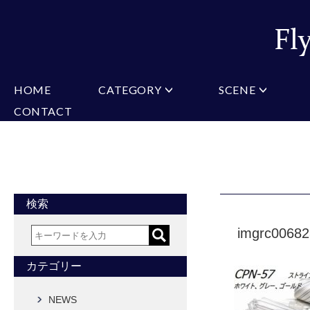
HOME
CATEGORY
SCENE
CONTACT
ミチコロンドン
VARIATION
ビジネス
楽天
Christian Testoni
Amazon
結婚式・礼服
Yaho
ヒューゴバレンチノ
アーノルドパーマー
カマーバンド
チーフ付きネクタイ
ニットネクタイ
CONVERSE
超ロングネクタイ
ワンタッチネクタイ
スリムネクタイ
フォーマルネクタイ
蝶ネクタイ
クロスタイ
アスコットタイ
ストールネクタイ
検索
Accessories
imgrc0068
タイピン
チーフ
マフラー
カフス
ベルト
財布
カテゴリー
タイピンカフス
NEWS