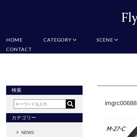
HOME
CATEGORY
SCENE
CONTACT
ミチコロンドン
VARIATION
ビジネス
楽天
Christian Testoni
Amazon
結婚式・礼服
Yaho
ヒューゴバレンチノ
アーノルドパーマー
カマーバンド
チーフ付きネクタイ
ニットネクタイ
CONVERSE
超ロングネクタイ
ワンタッチネクタイ
スリムネクタイ
フォーマルネクタイ
蝶ネクタイ
クロスタイ
アスコットタイ
ストールネクタイ
検索
Accessories
imgrc0068
タイピン
チーフ
マフラー
カフス
ベルト
財布
カテゴリー
タイピンカフス
NEWS