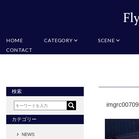
HOME
CATEGORY
SCENE
CONTACT
ミチコロンドン
VARIATION
ビジネス
楽天
Christian Testoni
Amazon
結婚式・礼服
Yaho
ヒューゴバレンチノ
アーノルドパーマー
カマーバンド
チーフ付きネクタイ
ニットネクタイ
CONVERSE
超ロングネクタイ
ワンタッチネクタイ
スリムネクタイ
フォーマルネクタイ
蝶ネクタイ
クロスタイ
アスコットタイ
ストールネクタイ
検索
Accessories
imgrc0070
タイピン
チーフ
マフラー
カフス
ベルト
財布
カテゴリー
タイピンカフス
NEWS