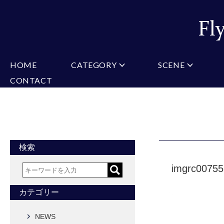
HOME
CATEGORY
SCENE
CONTACT
ミチコロンドン
VARIATION
ビジネス
楽天
Christian Testoni
Amazon
結婚式・礼服
Yaho
ヒューゴバレンチノ
アーノルドパーマー
カマーバンド
チーフ付きネクタイ
ニットネクタイ
CONVERSE
超ロングネクタイ
ワンタッチネクタイ
スリムネクタイ
フォーマルネクタイ
蝶ネクタイ
クロスタイ
アスコットタイ
ストールネクタイ
検索
Accessories
imgrc0075
タイピン
チーフ
マフラー
カフス
ベルト
財布
カテゴリー
タイピンカフス
NEWS