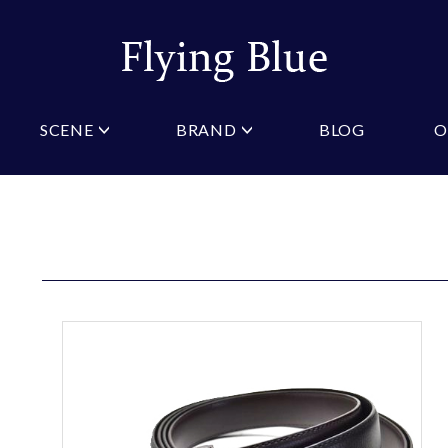
SCENE
BRAND
BLOG
O
ristian Testoni
Amazon
結婚式・礼服
Yahoo!ショッピング
パーティ
桂由美
COLOR/PATTERN
礼装
Wowma
法事
ーノルドパーマー
ジュンキーノ
クタイ
ニットネクタイ
ブルー
ピンク
クタイ
スリムネクタイ
クロスタイ
ネイビー
オレン
タイ
ワインレッド
ストラ
GIFT
マフラー
ギフトボックス
財布