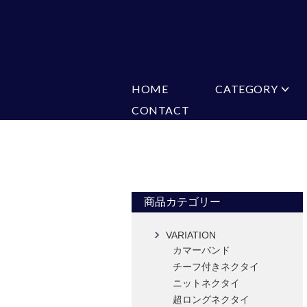
HOME
CATEGORY
CONTACT
ミチコロンドン
VARIATION
ビジネス
楽天
Ch
ヒューゴバレンチノ
ア
カマーバンド
チーフ付きネ
CONVERSE
超ロングネクタイ
ワンタッチネ
フォーマルネクタイ
蝶ネクタイ
アスコットタイ
ストールネク
商品カテゴリー
Accessories
VARIATION
タイピン
チーフ
カマーバンド
カフス
ベルト
チーフ付きネクタイ
タイピンカフス
ニットネクタイ
超ロングネクタイ