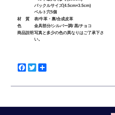
バックルサイズ(4.5cm×3.5cm)
ベルト穴5個
材 質
表/牛革・裏/合成皮革
色
金具部分/シルバー調/ 黒/チョコ
商品説明
写真と多少の色の異なりはご了承下さ
い。
F
T
共
a
wi
有
c
tt
e
er
b
o