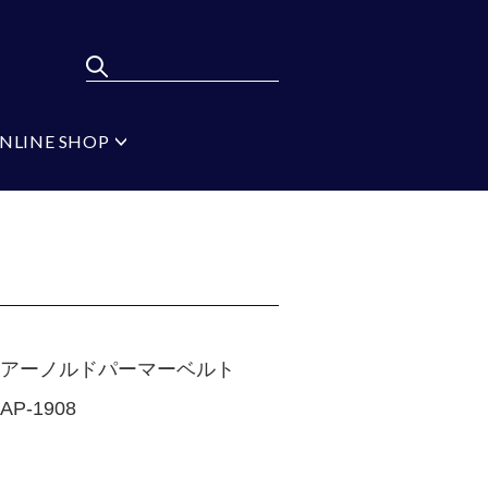
NLINE SHOP
ポンパレモール
FLYING BLUE
弔辞
MEN'S BA-TSU
フォーマルタイ シル
バー
ジ
ブラック
イプ
無地
アーノルドパーマーベルト
AP-1908