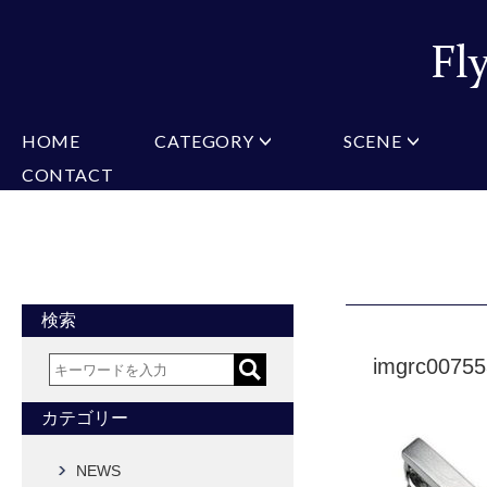
HOME
CATEGORY
SCENE
CONTACT
ミチコロンドン
VARIATION
ビジネス
楽天
Christian Testoni
Amazon
結婚式・礼服
Yaho
ヒューゴバレンチノ
アーノルドパーマー
カマーバンド
チーフ付きネクタイ
ニットネクタイ
CONVERSE
超ロングネクタイ
ワンタッチネクタイ
スリムネクタイ
フォーマルネクタイ
蝶ネクタイ
クロスタイ
アスコットタイ
ストールネクタイ
検索
Accessories
imgrc0075
タイピン
チーフ
マフラー
カフス
ベルト
財布
カテゴリー
タイピンカフス
NEWS