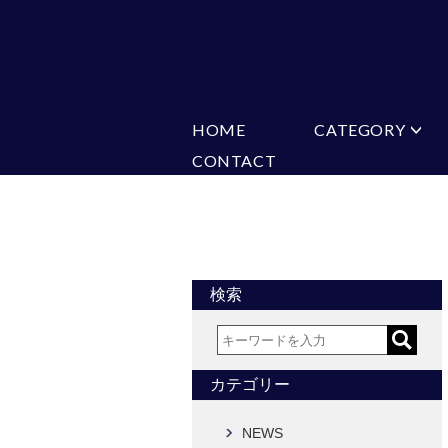
HOME
CATEGORY
CONTACT
ミチコロンドン
VARIATION
ビジネス
楽天
Ch
ヒューゴバレンチノ
ア
カマーバンド
チーフ付きネ
CONVERSE
超ロングネクタイ
ワンタッチネ
フォーマルネクタイ
蝶ネクタイ
アスコットタイ
ストールネク
検索
Accessories
タイピン
チーフ
カフス
ベルト
カテゴリー
タイピンカフス
NEWS