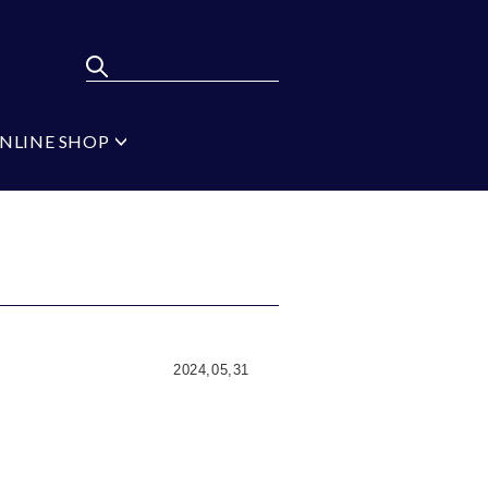
NLINE SHOP
ポンパレモール
FLYING BLUE
弔辞
MEN'S BA-TSU
フォーマルタイ シル
バー
ジ
ブラック
イプ
無地
2024,05,31