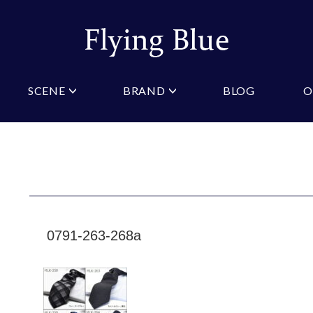
SCENE
BRAND
BLOG
O
ristian Testoni
Amazon
結婚式・礼服
Yahoo!ショッピング
パーティ
桂由美
COLOR/PATTERN
礼装
Wowma
法事
ーノルドパーマー
ジュンキーノ
クタイ
ニットネクタイ
ブルー
ピンク
クタイ
スリムネクタイ
クロスタイ
ネイビー
オレン
タイ
ワインレッド
ストラ
GIFT
0791-263-268a
マフラー
ギフトボックス
財布