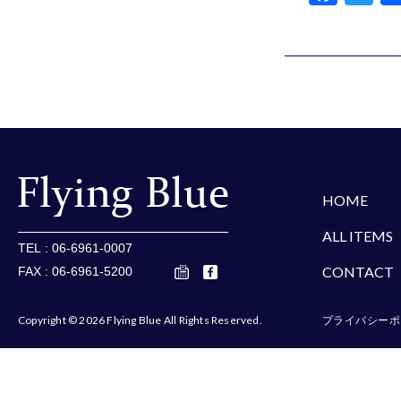
a
wi
c
tt
e
er
b
o
o
楽天
Amazon
Yaho
k
HOME
ALL ITEMS
TEL : 06-6961-0007
CONTACT
FAX : 06-6961-5200
Copyright © 2026 Flying Blue All Rights Reserved.
プライバシーポ