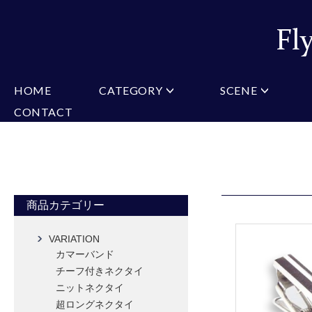
HOME
CATEGORY
SCENE
CONTACT
ミチコロンドン
VARIATION
ビジネス
楽天
Christian Testoni
Amazon
結婚式・礼服
Yaho
ヒューゴバレンチノ
アーノルドパーマー
カマーバンド
チーフ付きネクタイ
ニットネクタイ
CONVERSE
超ロングネクタイ
ワンタッチネクタイ
スリムネクタイ
フォーマルネクタイ
蝶ネクタイ
クロスタイ
アスコットタイ
ストールネクタイ
商品カテゴリー
Accessories
VARIATION
タイピン
チーフ
マフラー
カマーバンド
カフス
ベルト
財布
チーフ付きネクタイ
タイピンカフス
ニットネクタイ
超ロングネクタイ