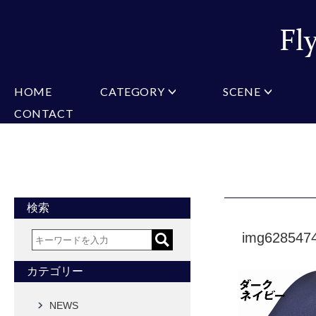
HOME
CATEGORY
SCENE
CONTACT
ミチコロンドン
VARIATION
ビジネス
楽天
Christian Testoni
Amazon
結婚式・礼服
Yaho
ヒューゴバレンチノ
アーノルドパーマー
カマーバンド
チーフ付きネクタイ
ニットネクタイ
CONVERSE
超ロングネクタイ
ワンタッチネクタイ
スリムネクタイ
フォーマルネクタイ
蝶ネクタイ
クロスタイ
アスコットタイ
ストールネクタイ
検索
Accessories
img628547
タイピン
チーフ
マフラー
カフス
ベルト
財布
カテゴリー
タイピンカフス
NEWS