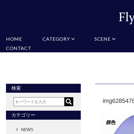
HOME
CATEGORY
SCENE
CONTACT
ミチコロンドン
VARIATION
ビジネス
楽天
Christian Testoni
Amazon
結婚式・礼服
Yaho
ヒューゴバレンチノ
アーノルドパーマー
カマーバンド
チーフ付きネクタイ
ニットネクタイ
CONVERSE
超ロングネクタイ
ワンタッチネクタイ
スリムネクタイ
フォーマルネクタイ
蝶ネクタイ
クロスタイ
アスコットタイ
ストールネクタイ
検索
Accessories
img628547
タイピン
チーフ
マフラー
カフス
ベルト
財布
カテゴリー
タイピンカフス
NEWS