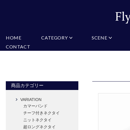
HOME
CATEGORY
SCENE
CONTACT
ミチコロンドン
VARIATION
ビジネス
楽天
Christian Testoni
Amazon
結婚式・礼服
Yaho
ヒューゴバレンチノ
アーノルドパーマー
カマーバンド
チーフ付きネクタイ
ニットネクタイ
CONVERSE
超ロングネクタイ
ワンタッチネクタイ
スリムネクタイ
フォーマルネクタイ
蝶ネクタイ
クロスタイ
アスコットタイ
ストールネクタイ
商品カテゴリー
Accessories
VARIATION
タイピン
チーフ
マフラー
カマーバンド
カフス
ベルト
財布
チーフ付きネクタイ
タイピンカフス
ニットネクタイ
超ロングネクタイ