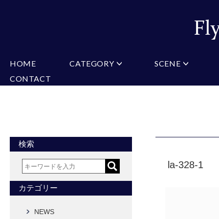
HOME
CATEGORY
SCENE
CONTACT
ミチコロンドン
VARIATION
ビジネス
楽天
Christian Testoni
Amazon
結婚式・礼服
Yaho
ヒューゴバレンチノ
アーノルドパーマー
カマーバンド
チーフ付きネクタイ
ニットネクタイ
CONVERSE
超ロングネクタイ
ワンタッチネクタイ
スリムネクタイ
フォーマルネクタイ
蝶ネクタイ
クロスタイ
アスコットタイ
ストールネクタイ
検索
Accessories
la-328-1
タイピン
チーフ
マフラー
カフス
ベルト
財布
カテゴリー
タイピンカフス
NEWS