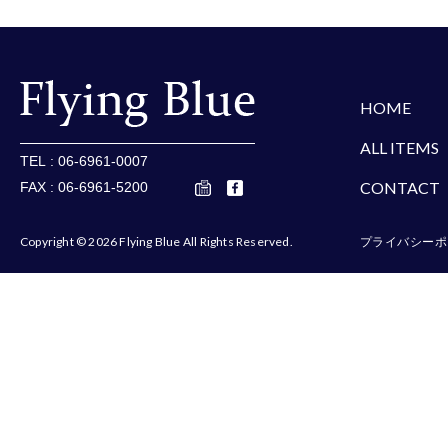
b
o
o
楽天
Amazon
Yaho
k
HOME
ALL ITEMS
TEL : 06-6961-0007
CONTACT
FAX : 06-6961-5200
Copyright © 2026 Flying Blue All Rights Reserved.
プライバシーポ