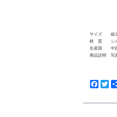
サイズ
縦
材 質
シ
生産国
中
商品説明
写
F
T
a
wi
c
tt
e
er