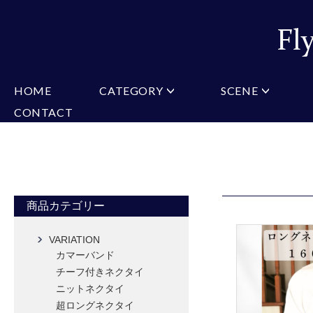
HOME
CATEGORY
SCENE
CONTACT
ミチコロンドン
VARIATION
ビジネス
楽天
Christian Testoni
Amazon
結婚式・礼服
Yaho
ヒューゴバレンチノ
アーノルドパーマー
カマーバンド
チーフ付きネクタイ
ニットネクタイ
CONVERSE
超ロングネクタイ
ワンタッチネクタイ
スリムネクタイ
フォーマルネクタイ
蝶ネクタイ
クロスタイ
アスコットタイ
ストールネクタイ
商品カテゴリー
Accessories
VARIATION
タイピン
チーフ
マフラー
カマーバンド
カフス
ベルト
財布
チーフ付きネクタイ
タイピンカフス
ニットネクタイ
超ロングネクタイ