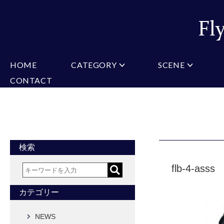
HOME
CATEGORY
SCENE
CONTACT
ミチコロンドン
VARIATION
ビジネス
楽天
Christian Testoni
Amazon
結婚式・礼服
Yaho
ヒューゴバレンチノ
アーノルドパーマー
カマーバンド
チーフ付きネクタイ
ニットネクタイ
CONVERSE
超ロングネクタイ
ワンタッチネクタイ
スリムネクタイ
フォーマルネクタイ
蝶ネクタイ
クロスタイ
アスコットタイ
ストールネクタイ
検索
Accessories
flb-4-asss
タイピン
チーフ
マフラー
カフス
ベルト
財布
カテゴリー
タイピンカフス
NEWS