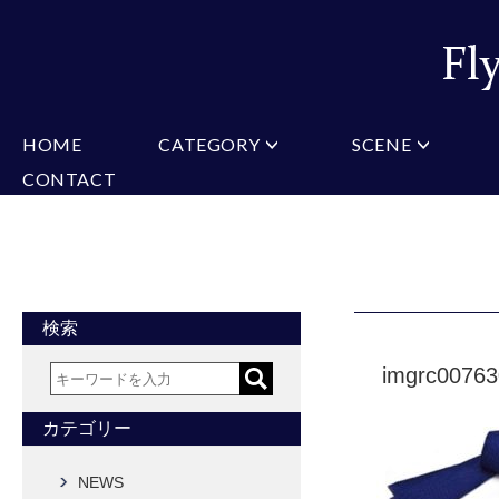
HOME
CATEGORY
SCENE
CONTACT
ミチコロンドン
VARIATION
ビジネス
楽天
Christian Testoni
Amazon
結婚式・礼服
Yaho
ヒューゴバレンチノ
アーノルドパーマー
カマーバンド
チーフ付きネクタイ
ニットネクタイ
CONVERSE
超ロングネクタイ
ワンタッチネクタイ
スリムネクタイ
フォーマルネクタイ
蝶ネクタイ
クロスタイ
アスコットタイ
ストールネクタイ
検索
Accessories
imgrc0076
タイピン
チーフ
マフラー
カフス
ベルト
財布
カテゴリー
タイピンカフス
NEWS