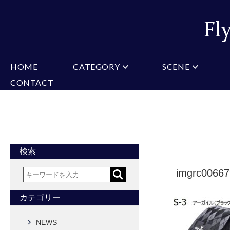
HOME
CATEGORY
SCENE
CONTACT
ミチコロンドン
VARIATION
ビジネス
楽天
Christian Testoni
Amazon
結婚式・礼服
Yaho
ヒューゴバレンチノ
アーノルドパーマー
カマーバンド
チーフ付きネクタイ
ニットネクタイ
CONVERSE
超ロングネクタイ
ワンタッチネクタイ
スリムネクタイ
フォーマルネクタイ
蝶ネクタイ
クロスタイ
アスコットタイ
ストールネクタイ
検索
Accessories
imgrc0066
タイピン
チーフ
マフラー
カフス
ベルト
財布
カテゴリー
タイピンカフス
NEWS