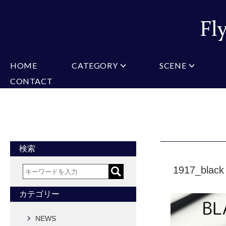
HOME
CATEGORY
SCENE
CONTACT
ミチコロンドン
VARIATION
ビジネス
楽天
Christian Testoni
Amazon
結婚式・礼服
Yaho
ヒューゴバレンチノ
アーノルドパーマー
カマーバンド
チーフ付きネクタイ
ニットネクタイ
CONVERSE
超ロングネクタイ
ワンタッチネクタイ
スリムネクタイ
フォーマルネクタイ
蝶ネクタイ
クロスタイ
アスコットタイ
ストールネクタイ
検索
Accessories
1917_black
タイピン
チーフ
マフラー
カフス
ベルト
財布
カテゴリー
タイピンカフス
NEWS