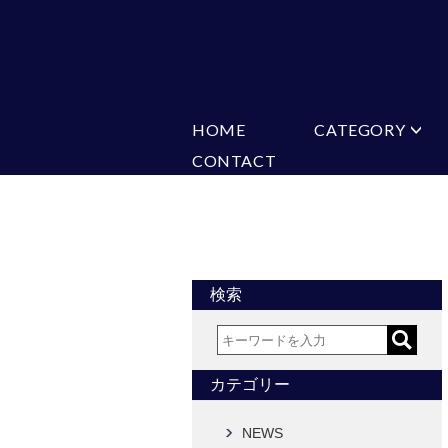
HOME
CATEGORY
CONTACT
ミチコロンドン
VARIATION
ビジネス
楽天
Ch
ヒューゴバレンチノ
ア
カマーバンド
チーフ付きネ
CONVERSE
超ロングネクタイ
ワンタッチネ
フォーマルネクタイ
蝶ネクタイ
アスコットタイ
ストールネク
検索
Accessories
タイピン
チーフ
カフス
ベルト
カテゴリー
タイピンカフス
NEWS