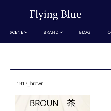
SCENE
BRAND
BLOG
O
ristian Testoni
Amazon
結婚式・礼服
Yahoo!ショッピング
パーティ
桂由美
COLOR/PATTERN
礼装
Wowma
法事
ーノルドパーマー
ジュンキーノ
クタイ
ニットネクタイ
ブルー
ピンク
クタイ
スリムネクタイ
クロスタイ
ネイビー
オレン
タイ
ワインレッド
ストラ
GIFT
1917_brown
マフラー
ギフトボックス
財布