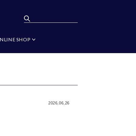
NLINE SHOP
ポンパレモール
FLYING BLUE
弔辞
MEN'S BA-TSU
フォーマルタイ シル
バー
ジ
ブラック
イプ
無地
2026,06,26