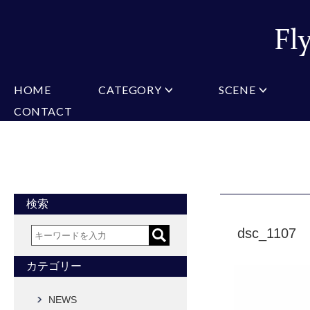
HOME
CATEGORY
SCENE
CONTACT
ミチコロンドン
VARIATION
ビジネス
楽天
Christian Testoni
Amazon
結婚式・礼服
Yaho
ヒューゴバレンチノ
アーノルドパーマー
カマーバンド
チーフ付きネクタイ
ニットネクタイ
CONVERSE
超ロングネクタイ
ワンタッチネクタイ
スリムネクタイ
フォーマルネクタイ
蝶ネクタイ
クロスタイ
アスコットタイ
ストールネクタイ
検索
Accessories
dsc_1107
タイピン
チーフ
マフラー
カフス
ベルト
財布
カテゴリー
タイピンカフス
NEWS