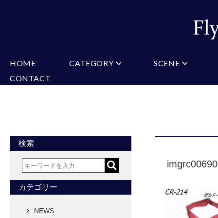
HOME
CATEGORY
SCENE
CONTACT
ミチコロンドン
VARIATION
ビジネス
楽天
Christian Testoni
Amazon
結婚式・礼服
Yaho
ヒューゴバレンチノ
アーノルドパーマー
カマーバンド
チーフ付きネクタイ
ニットネクタイ
CONVERSE
超ロングネクタイ
ワンタッチネクタイ
スリムネクタイ
フォーマルネクタイ
蝶ネクタイ
クロスタイ
アスコットタイ
ストールネクタイ
検索
Accessories
imgrc0069
タイピン
チーフ
マフラー
カフス
ベルト
財布
カテゴリー
タイピンカフス
NEWS