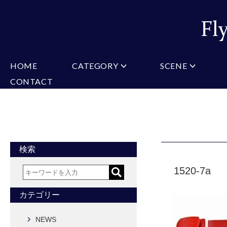
HOME
CATEGORY
SCENE
CONTACT
ミチコロンドン
VARIATION
ビジネス
楽天
Christian Testoni
Amazon
結婚式・礼服
Yaho
ヒューゴバレンチノ
アーノルドパーマー
カマーバンド
チーフ付きネクタイ
ニットネクタイ
CONVERSE
超ロングネクタイ
ワンタッチネクタイ
スリムネクタイ
フォーマルネクタイ
蝶ネクタイ
クロスタイ
アスコットタイ
ストールネクタイ
検索
Accessories
1520-7a
タイピン
チーフ
マフラー
カフス
ベルト
財布
カテゴリー
タイピンカフス
NEWS