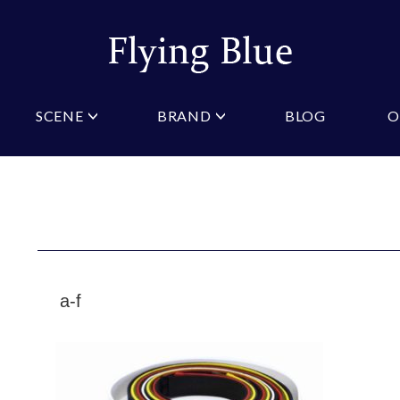
SCENE
BRAND
BLOG
O
ristian Testoni
Amazon
結婚式・礼服
Yahoo!ショッピング
パーティ
桂由美
COLOR/PATTERN
礼装
Wowma
法事
ーノルドパーマー
ジュンキーノ
クタイ
ニットネクタイ
ブルー
ピンク
クタイ
スリムネクタイ
クロスタイ
ネイビー
オレン
タイ
ワインレッド
ストラ
GIFT
a-f
マフラー
ギフトボックス
財布