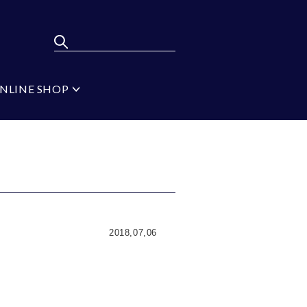
NLINE SHOP
ポンパレモール
FLYING BLUE
弔辞
MEN'S BA-TSU
フォーマルタイ シル
バー
ジ
ブラック
イプ
無地
2018,07,06