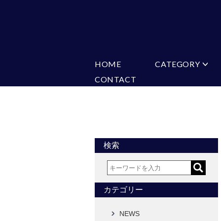
HOME
CATEGORY
CONTACT
ミチコロンドン
VARIATION
ビジネス
楽天
Ch
ヒューゴバレンチノ
ア
カマーバンド
チーフ付きネ
CONVERSE
超ロングネクタイ
ワンタッチネ
フォーマルネクタイ
蝶ネクタイ
アスコットタイ
ストールネク
検索
Accessories
タイピン
チーフ
カフス
ベルト
カテゴリー
タイピンカフス
NEWS