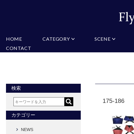
HOME
CATEGORY
SCENE
CONTACT
ミチコロンドン
VARIATION
ビジネス
楽天
Christian Testoni
Amazon
結婚式・礼服
Yaho
ヒューゴバレンチノ
アーノルドパーマー
カマーバンド
チーフ付きネクタイ
ニットネクタイ
CONVERSE
超ロングネクタイ
ワンタッチネクタイ
スリムネクタイ
フォーマルネクタイ
蝶ネクタイ
クロスタイ
アスコットタイ
ストールネクタイ
検索
Accessories
175-186
タイピン
チーフ
マフラー
カフス
ベルト
財布
カテゴリー
タイピンカフス
NEWS