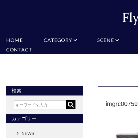
HOME
CATEGORY
SCENE
CONTACT
ミチコロンドン
VARIATION
ビジネス
楽天
Christian Testoni
Amazon
結婚式・礼服
Yaho
ヒューゴバレンチノ
アーノルドパーマー
カマーバンド
チーフ付きネクタイ
ニットネクタイ
CONVERSE
超ロングネクタイ
ワンタッチネクタイ
スリムネクタイ
フォーマルネクタイ
蝶ネクタイ
クロスタイ
アスコットタイ
ストールネクタイ
検索
Accessories
imgrc0075
タイピン
チーフ
マフラー
カフス
ベルト
財布
カテゴリー
タイピンカフス
NEWS