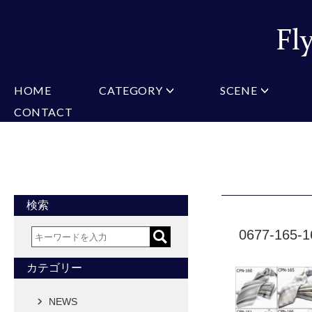
HOME
CATEGORY
SCENE
CONTACT
ミチコロンドン
VARIATION
ビジネス
楽天
Christian Testoni
Amazon
結婚式・礼服
Yaho
ヒューゴバレンチノ
アーノルドパーマー
カマーバンド
チーフ付きネクタイ
ニットネクタイ
CONVERSE
超ロングネクタイ
ワンタッチネクタイ
スリムネクタイ
フォーマルネクタイ
蝶ネクタイ
クロスタイ
アスコットタイ
ストールネクタイ
検索
Accessories
0677-165-1
タイピン
チーフ
マフラー
カフス
ベルト
財布
カテゴリー
タイピンカフス
NEWS