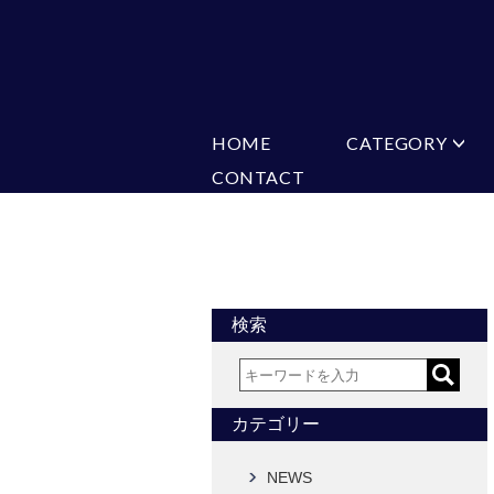
HOME
CATEGORY
CONTACT
ミチコロンドン
VARIATION
ビジネス
楽天
Ch
ヒューゴバレンチノ
ア
カマーバンド
チーフ付きネ
CONVERSE
超ロングネクタイ
ワンタッチネ
フォーマルネクタイ
蝶ネクタイ
アスコットタイ
ストールネク
検索
Accessories
タイピン
チーフ
カフス
ベルト
カテゴリー
タイピンカフス
NEWS