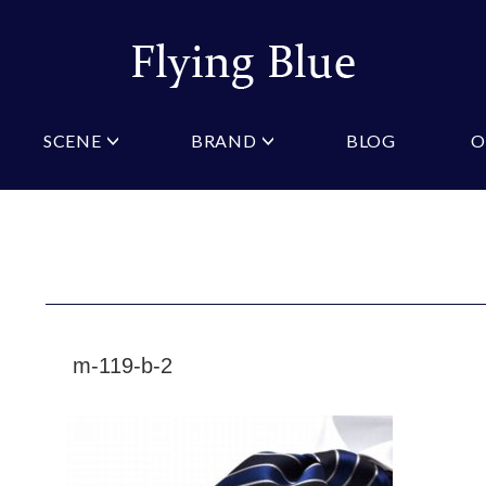
SCENE
BRAND
BLOG
O
ristian Testoni
Amazon
結婚式・礼服
Yahoo!ショッピング
パーティ
桂由美
COLOR/PATTERN
礼装
Wowma
法事
ーノルドパーマー
ジュンキーノ
クタイ
ニットネクタイ
ブルー
ピンク
クタイ
スリムネクタイ
クロスタイ
ネイビー
オレン
タイ
ワインレッド
ストラ
GIFT
m-119-b-2
マフラー
ギフトボックス
財布