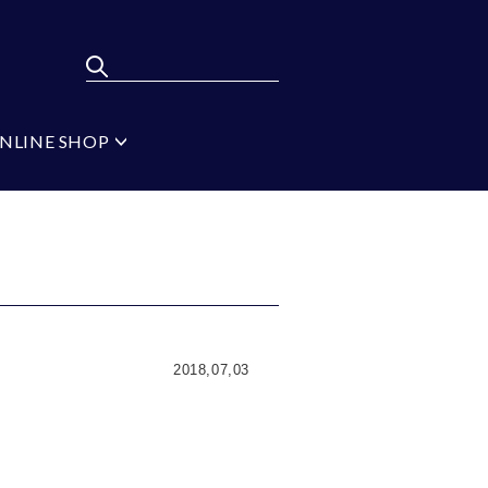
NLINE SHOP
ポンパレモール
FLYING BLUE
弔辞
MEN'S BA-TSU
フォーマルタイ シル
バー
ジ
ブラック
イプ
無地
2018,07,03