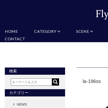
HOME
CATEGORY
SCENE
CONTACT
ミチコロンドン
VARIATION
ビジネス
楽天
Christian Testoni
Amazon
結婚式・礼服
Yaho
ヒューゴバレンチノ
アーノルドパーマー
カマーバンド
チーフ付きネクタイ
ニットネクタイ
CONVERSE
超ロングネクタイ
ワンタッチネクタイ
スリムネクタイ
フォーマルネクタイ
蝶ネクタイ
クロスタイ
アスコットタイ
ストールネクタイ
検索
Accessories
la-196ss
タイピン
チーフ
マフラー
カフス
ベルト
財布
カテゴリー
タイピンカフス
NEWS