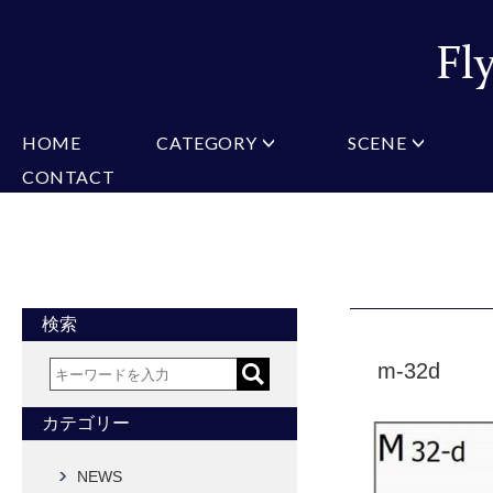
HOME
CATEGORY
SCENE
CONTACT
ミチコロンドン
VARIATION
ビジネス
楽天
Christian Testoni
Amazon
結婚式・礼服
Yaho
ヒューゴバレンチノ
アーノルドパーマー
カマーバンド
チーフ付きネクタイ
ニットネクタイ
CONVERSE
超ロングネクタイ
ワンタッチネクタイ
スリムネクタイ
フォーマルネクタイ
蝶ネクタイ
クロスタイ
アスコットタイ
ストールネクタイ
検索
Accessories
m-32d
タイピン
チーフ
マフラー
カフス
ベルト
財布
カテゴリー
タイピンカフス
NEWS