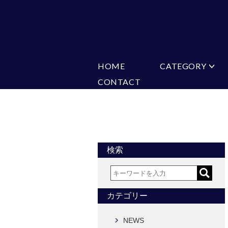
HOME
CATEGORY
CONTACT
ミチコロンドン
VARIATION
ビジネス
楽天
Ch
ヒューゴバレンチノ
ア
カマーバンド
チーフ付きネ
CONVERSE
超ロングネクタイ
ワンタッチネ
フォーマルネクタイ
蝶ネクタイ
アスコットタイ
ストールネク
検索
Accessories
タイピン
チーフ
カフス
ベルト
カテゴリー
タイピンカフス
NEWS