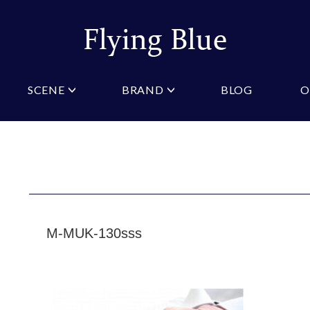
SCENE
BRAND
BLOG
O
ristian Testoni
Amazon
結婚式・礼服
Yahoo!ショッピング
パーティ
桂由美
COLOR/PATTERN
礼装
Wowma
法事
ーノルドパーマー
ジュンキーノ
クタイ
ニットネクタイ
ブルー
ピンク
クタイ
スリムネクタイ
クロスタイ
ネイビー
オレン
タイ
ワインレッド
ストラ
GIFT
M-MUK-130sss
マフラー
ギフトボックス
財布