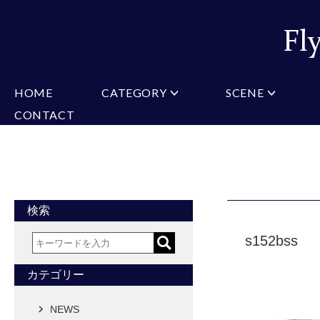
HOME
CATEGORY
SCENE
CONTACT
ミチコロンドン
VARIATION
ビジネス
楽天
Christian Testoni
Amazon
結婚式・礼服
Yaho
ヒューゴバレンチノ
アーノルドパーマー
カマーバンド
チーフ付きネクタイ
ニットネクタイ
CONVERSE
超ロングネクタイ
ワンタッチネクタイ
スリムネクタイ
フォーマルネクタイ
蝶ネクタイ
クロスタイ
アスコットタイ
ストールネクタイ
検索
Accessories
s152bss
タイピン
チーフ
マフラー
カフス
ベルト
財布
カテゴリー
タイピンカフス
NEWS